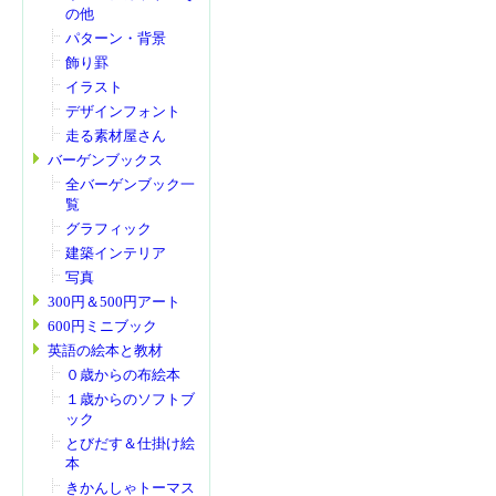
の他
パターン・背景
飾り罫
イラスト
デザインフォント
走る素材屋さん
バーゲンブックス
全バーゲンブック一
覧
グラフィック
建築インテリア
写真
300円＆500円アート
600円ミニブック
英語の絵本と教材
０歳からの布絵本
１歳からのソフトブ
ック
とびだす＆仕掛け絵
本
きかんしゃトーマス