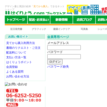
デザイン書と英語の絵本
「見てから購入」
できるネット
ショップ
近日発売書
グラフィック
建築インテリア
写真集
シューズ
会員専用ページ
メールアドレス
見てから購入利用方法
書籍のリクエスト・ご注文
パスワード
配送料について
支払い方法一覧
はくりょうポイント
パスワード紛失
会員登録
よくある質問
お問い合わせ方法