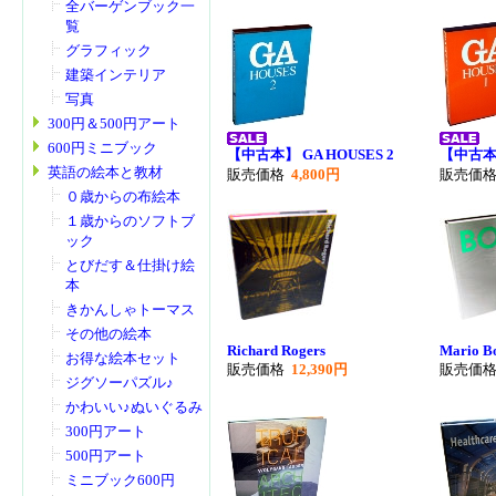
全バーゲンブック一
覧
グラフィック
建築インテリア
写真
300円＆500円アート
600円ミニブック
【中古本】 GA HOUSES 2
【中古本】
英語の絵本と教材
販売価格
4,800円
販売価
０歳からの布絵本
１歳からのソフトブ
ック
とびだす＆仕掛け絵
本
きかんしゃトーマス
その他の絵本
Richard Rogers
Mario Bo
お得な絵本セット
販売価格
12,390円
販売価
ジグソーパズル♪
かわいい♪ぬいぐるみ
300円アート
500円アート
ミニブック600円