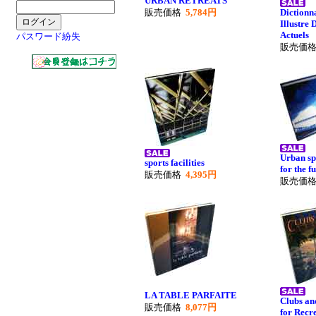
URBAN RETREATS
販売価格
5,784円
Dictionn
Illustre 
Actuels
パスワード紛失
販売価
Urban sp
sports facilities
for the f
販売価格
4,395円
販売価
LA TABLE PARFAITE
Clubs an
販売価格
8,077円
for Recr