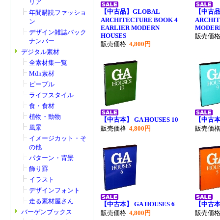
リア
【中古品】GLOBAL
【中古品
年間購読ファッショ
ARCHITECTURE BOOK 4
ARCHI
ン
EARLIER MODERN
MODER
デザイン雑誌バック
HOUSES
販売価
ナンバー
販売価格
4,800円
デジタル素材
全素材集一覧
Mdn素材
ピープル
ライフスタイル
食・食材
植物・動物
【中古本】 GA HOUSES 10
【中古本】
風景
販売価格
4,800円
販売価
イメージカット・そ
の他
パターン・背景
飾り罫
イラスト
デザインフォント
走る素材屋さん
【中古本】 GA HOUSES 6
【中古本】
バーゲンブックス
販売価格
4,800円
販売価