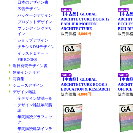
日本のデザイン書
広告デザイン
【中古品】GLOBAL
【中古品
パッケージデザイン
ARCHITECTURE BOOK 12
ARCHIT
プロダクトデザイン
EARLIER MODERN
ECCLES
ブランディングデザ
ARCHITECTURE
BUILDI
販売価格
4,800円
販売価
イン
ショップデザイン
チラシ＆DMデザイン
イラスト＆アート
PIE BOOKS
近日発売デザイン書
建築インテリア
写真集
【中古品】GLOBAL
【中古品
ARCHITECTURE BOOK 8
ARCHIT
シューズデザイン
EDUCATION & RESEARCH
OFFICE
デザイン雑誌
販売価格
4,800円
販売価
全デザイン雑誌一覧
デザイン雑誌年間購
読
年間購読グラフィッ
ク
年間購読建築インテ