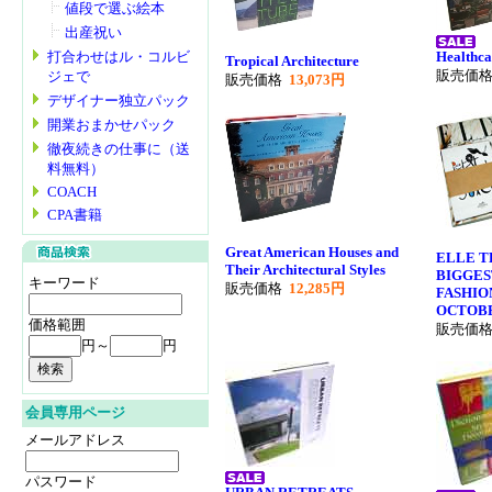
値段で選ぶ絵本
出産祝い
Healthca
打合わせはル・コルビ
Tropical Architecture
販売価
ジェで
販売価格
13,073円
デザイナー独立パック
開業おまかせパック
徹夜続きの仕事に（送
料無料）
COACH
CPA書籍
Great American Houses and
ELLE T
Their Architectural Styles
BIGGES
キーワード
販売価格
12,285円
FASHIO
OCTOBE
価格範囲
販売価
円～
円
会員専用ページ
メールアドレス
パスワード