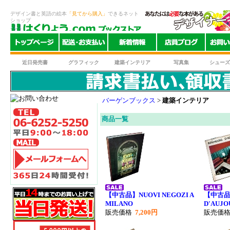
デザイン書と英語の絵本
「見てから購入」
できるネット
ショップ
近日発売書
グラフィック
建築インテリア
写真集
シューズ
バーゲンブックス
>
建築インテリア
商品一覧
【中古品】NUOVI NEGOZI A
【中古品】
MILANO
D'AUJO
販売価格
7,200円
販売価