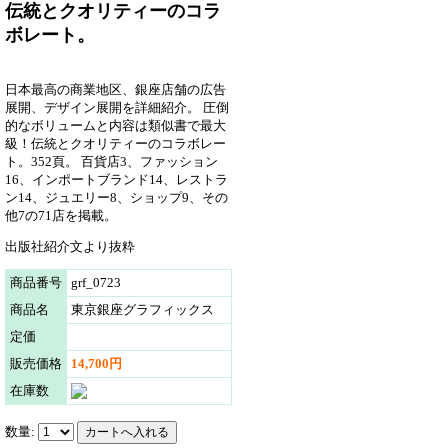
伝統とクオリティーのコラ
ボレート。
日本最高の商業地区、銀座店舗の広告
展開、デザイン展開を詳細紹介。 圧倒
的なボリュームと内容は類似書で最大
級！伝統とクオリティーのコラボレー
ト。352頁。 百貨店3、ファッション
16、インポートブランド14、レストラ
ン14、ジュエリー8、ショップ9、その
他7の71店を掲載。
出版社紹介文より抜粋
商品番号
grf_0723
商品名
東京銀座グラフィックス
定価
販売価格
14,700円
在庫数
数量: