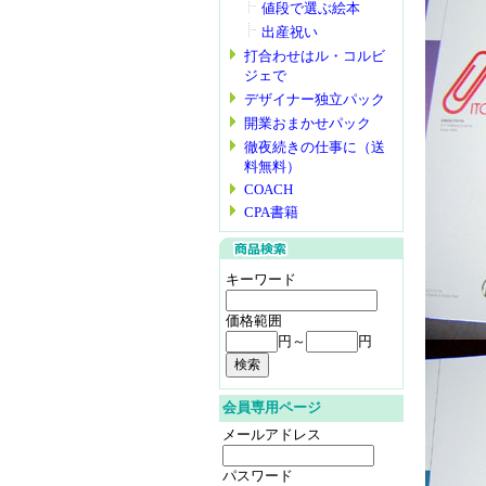
値段で選ぶ絵本
出産祝い
打合わせはル・コルビ
ジェで
デザイナー独立パック
開業おまかせパック
徹夜続きの仕事に（送
料無料）
COACH
CPA書籍
キーワード
価格範囲
円～
円
会員専用ページ
メールアドレス
パスワード