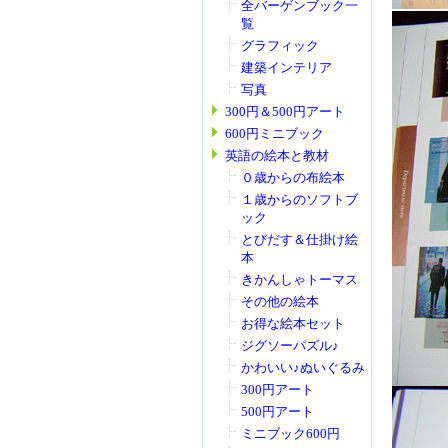
全バーゲンブック一
覧
グラフィック
建築インテリア
写真
300円＆500円アート
600円ミニブック
英語の絵本と教材
０歳からの布絵本
１歳からのソフトブ
ック
とびだす＆仕掛け絵
本
きかんしゃトーマス
その他の絵本
お得な絵本セット
ジグソーパズル♪
かわいい♪ぬいぐるみ
300円アート
500円アート
ミニブック600円