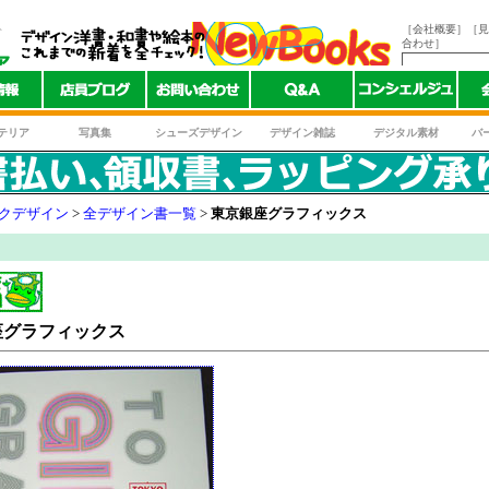
ト
［会社概要］
［見
合わせ］
テリア
写真集
シューズデザイン
デザイン雑誌
デジタル素材
バ
クデザイン
>
全デザイン書一覧
>
東京銀座グラフィックス
座グラフィックス