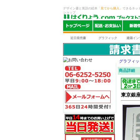
デザイン書と英語の絵本
「見てから購入」
できるネッ
ショップ
近日発売書
グラフィック
建築イン
グラフィッ
商品詳細
東京銀