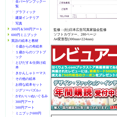
全バーゲンブック一
覧
グラフィック
建築インテリア
写真
300円＆500円アート
監修：(社)日本広告写真家協会監修
ソフトカヴァー、280ページ
600円ミニブック
A4変形型(300mm×224mm)
英語の絵本と教材
０歳からの布絵本
１歳からのソフトブ
ック
とびだす＆仕掛け絵
本
きかんしゃトーマス
その他の絵本
お得な絵本セット
ジグソーパズル♪
かわいい♪ぬいぐるみ
300円アート
500円アート
ミニブック600円