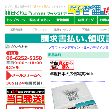
デザイン書と英語の絵本
「見てから購入」
できるネット
ショップ
近日発売書
グラフィック
建築インテリア
写真集
シューズ
グラフィックデザイン
>
日本のデザイン書
商品詳細
年鑑日本の広告写真2010