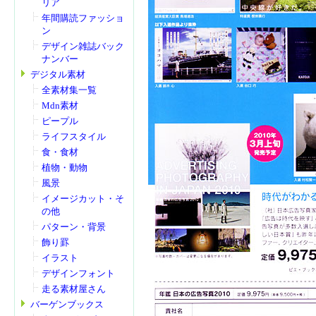
リア
年間購読ファッショ
ン
デザイン雑誌バック
ナンバー
デジタル素材
全素材集一覧
Mdn素材
ピープル
ライフスタイル
食・食材
植物・動物
風景
イメージカット・そ
の他
パターン・背景
飾り罫
イラスト
デザインフォント
走る素材屋さん
バーゲンブックス