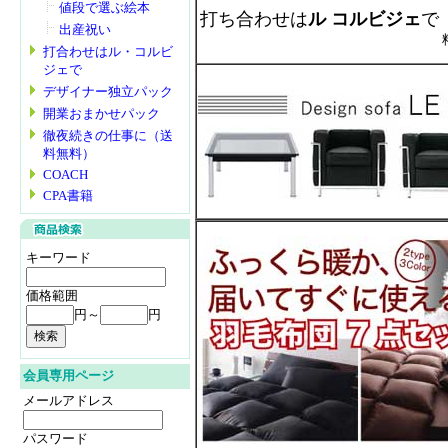
値段で選ぶ絵本
打ち合わせは
ル コルビジェ
で
出産祝い
打合わせはル・コルビ
ジェで
デザイナー独立パック
開業おまかせパック
徹夜続きの仕事に（送
料無料）
COACH
CPA書籍
キーワード
価格範囲
円～
円
会員専用ページ
メールアドレス
パスワード