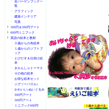
全バーゲンブック一
覧
グラフィック
建築インテリア
写真
300円＆500円アート
600円ミニブック
英語の絵本と教材
０歳からの布絵本
１歳からのソフトブ
ック
とびだす＆仕掛け絵
本
きかんしゃトーマス
その他の絵本
お得な絵本セット
ジグソーパズル♪
かわいい♪ぬいぐるみ
300円アート
500円アート
ミニブック600円