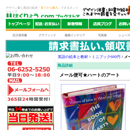
デザイン書と英語の絵本
「見てから購入」
できるネット
ショップ
近日発売書
グラフィック
建築インテリア
写真集
シューズ
英語の絵本と教材
>
ミニブック600円
>
メ
商品詳細
メール便可★ハートのアート