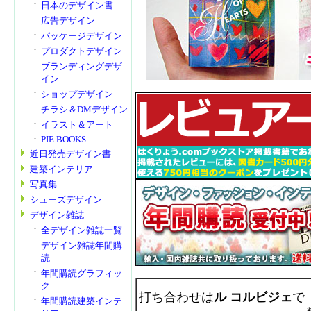
日本のデザイン書
広告デザイン
パッケージデザイン
プロダクトデザイン
ブランディングデザ
イン
ショップデザイン
チラシ＆DMデザイン
イラスト＆アート
PIE BOOKS
近日発売デザイン書
建築インテリア
写真集
シューズデザイン
デザイン雑誌
全デザイン雑誌一覧
デザイン雑誌年間購
読
年間購読グラフィッ
ク
打ち合わせは
ル コルビジェ
で
年間購読建築インテ