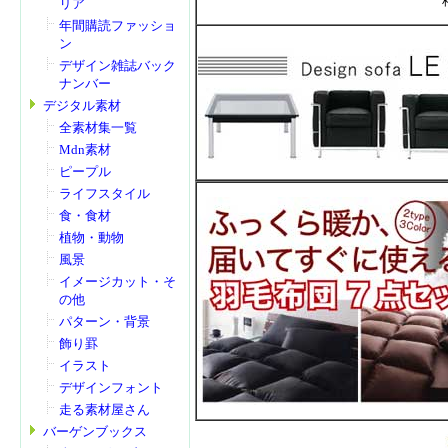
リア
年間購読ファッショ
ン
デザイン雑誌バック
ナンバー
デジタル素材
全素材集一覧
Mdn素材
ピープル
ライフスタイル
食・食材
植物・動物
風景
イメージカット・そ
の他
パターン・背景
飾り罫
イラスト
デザインフォント
走る素材屋さん
バーゲンブックス