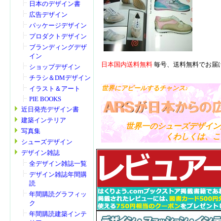
日本のデザイン書
広告デザイン
パッケージデザイン
プロダクトデザイン
ブランディングデザ
イン
日本国内送料無料
毎号、送料無料でお届
ショップデザイン
チラシ＆DMデザイン
世界にアピールするチャンス♪
イラスト＆アート
PIE BOOKS
近日発売デザイン書
建築インテリア
世界一のシューズデザイン
写真集
くわしくは、
こ
シューズデザイン
デザイン雑誌
全デザイン雑誌一覧
デザイン雑誌年間購
読
年間購読グラフィッ
ク
年間購読建築インテ