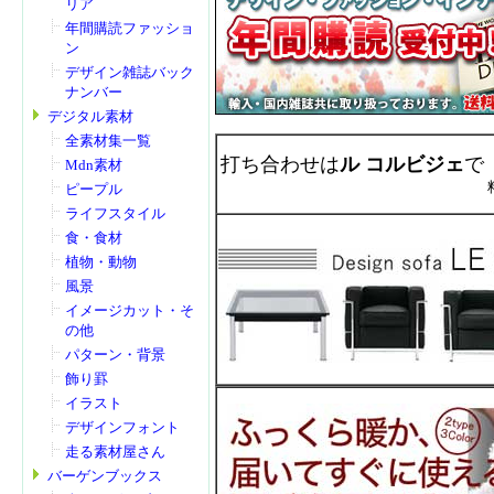
リア
年間購読ファッショ
ン
デザイン雑誌バック
ナンバー
デジタル素材
全素材集一覧
打ち合わせは
ル コルビジェ
で
Mdn素材
ピープル
ライフスタイル
食・食材
植物・動物
風景
イメージカット・そ
の他
パターン・背景
飾り罫
イラスト
デザインフォント
走る素材屋さん
バーゲンブックス