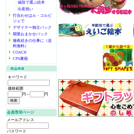
値段で選ぶ絵本
出産祝い
打合わせはル・コルビ
ジェで
デザイナー独立パック
開業おまかせパック
徹夜続きの仕事に（送
料無料）
COACH
CPA書籍
キーワード
価格範囲
円～
円
会員専用ページ
メールアドレス
パスワード