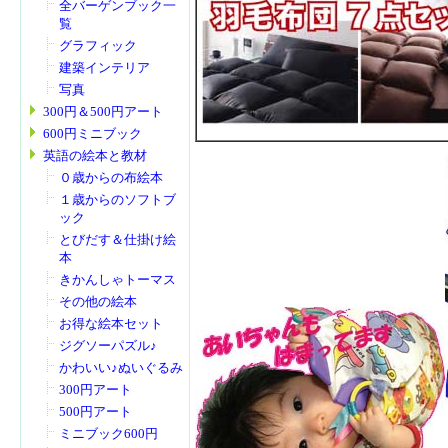
全バーゲンブック一
覧
グラフィック
建築インテリア
写真
300円＆500円アート
600円ミニブック
英語の絵本と教材
０歳からの布絵本
１歳からのソフトブ
ック
とびだす＆仕掛け絵
本
きかんしゃトーマス
その他の絵本
お得な絵本セット
ジグソーパズル♪
かわいい♪ぬいぐるみ
300円アート
500円アート
ミニブック600円