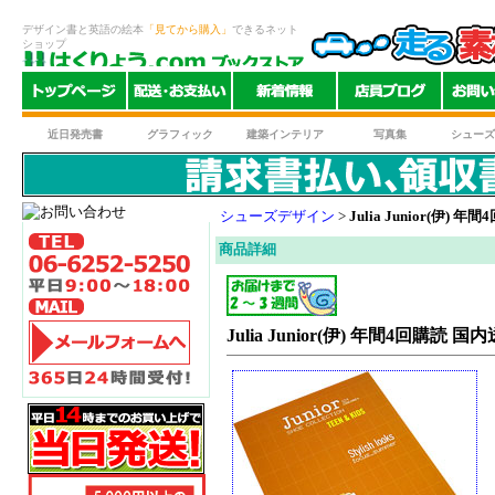
デザイン書と英語の絵本
「見てから購入」
できるネット
ショップ
近日発売書
グラフィック
建築インテリア
写真集
シューズ
シューズデザイン
>
Julia Junior(伊)
商品詳細
Julia Junior(伊) 年間4回購読 