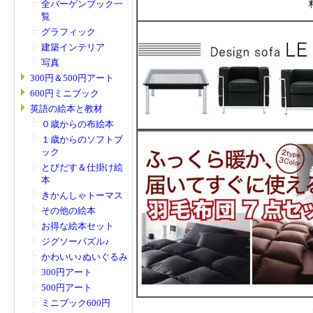
全バーゲンブック一
覧
グラフィック
建築インテリア
写真
300円＆500円アート
600円ミニブック
英語の絵本と教材
０歳からの布絵本
１歳からのソフトブ
ック
とびだす＆仕掛け絵
本
きかんしゃトーマス
その他の絵本
お得な絵本セット
ジグソーパズル♪
かわいい♪ぬいぐるみ
300円アート
500円アート
ミニブック600円