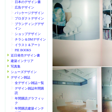
日本のデザイン書
広告デザイン
パッケージデザイン
プロダクトデザイン
ブランディングデザ
イン
ショップデザイン
チラシ＆DMデザイン
イラスト＆アート
PIE BOOKS
近日発売デザイン書
建築インテリア
写真集
シューズデザイン
デザイン雑誌
全デザイン雑誌一覧
デザイン雑誌年間購
読
年間購読グラフィッ
ク
年間購読建築インテ