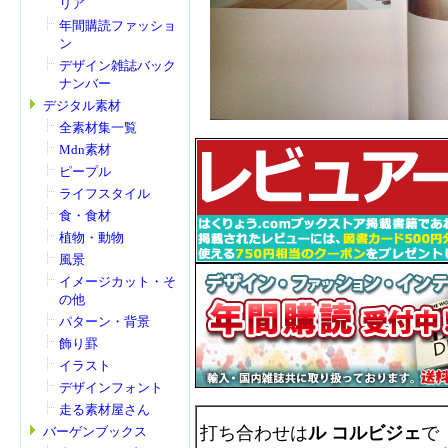
リア
年間購読ファッショ
ン
デザイン雑誌バック
ナンバー
デジタル素材
全素材集一覧
Mdn素材
ピープル
ライフスタイル
食・食材
植物・動物
風景
イメージカット・そ
の他
パターン・背景
飾り罫
イラスト
デザインフォント
走る素材屋さん
打ち合わせは
ル コルビジェ
で
バーゲンブックス