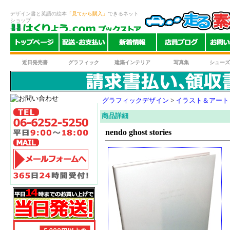
デザイン書と英語の絵本
「見てから購入」
できるネット
ショップ
近日発売書
グラフィック
建築インテリア
写真集
シューズ
グラフィックデザイン
>
イラスト＆アート
商品詳細
nendo ghost stories