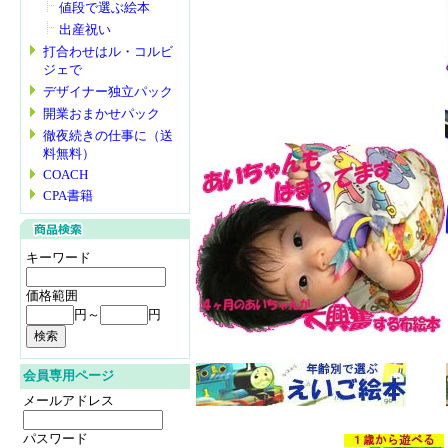
値段で選ぶ絵本
出産祝い
打合わせはル・コルビ
ジェで
デザイナー独立パック
開業おまかせパック
徹夜続きの仕事に（送
料無料）
COACH
CPA書籍
キーワード
価格範囲
円～
円
会員専用ページ
メールアドレス
パスワード