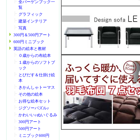
全バーゲンブック一
覧
グラフィック
建築インテリア
写真
300円＆500円アート
600円ミニブック
英語の絵本と教材
０歳からの布絵本
１歳からのソフトブ
ック
とびだす＆仕掛け絵
本
きかんしゃトーマス
その他の絵本
お得な絵本セット
ジグソーパズル♪
かわいい♪ぬいぐるみ
300円アート
500円アート
ミニブック600円