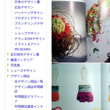
日本のデザイン書
広告デザイン
パッケージデザイン
プロダクトデザイン
ブランディングデザ
イン
ショップデザイン
チラシ＆DMデザイン
イラスト＆アート
PIE BOOKS
近日発売デザイン書
建築インテリア
写真集
シューズデザイン
デザイン雑誌
全デザイン雑誌一覧
デザイン雑誌年間購
読
年間購読グラフィッ
ク
年間購読建築インテ