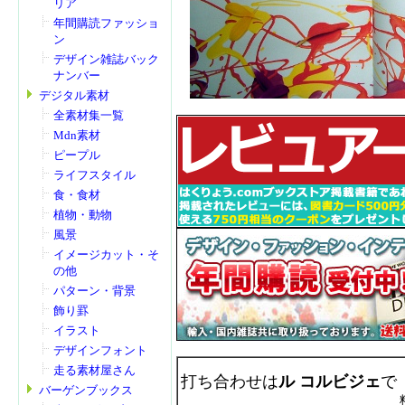
リア
年間購読ファッショ
ン
デザイン雑誌バック
ナンバー
デジタル素材
全素材集一覧
Mdn素材
ピープル
ライフスタイル
食・食材
植物・動物
風景
イメージカット・そ
の他
パターン・背景
飾り罫
イラスト
デザインフォント
走る素材屋さん
打ち合わせは
ル コルビジェ
で
バーゲンブックス