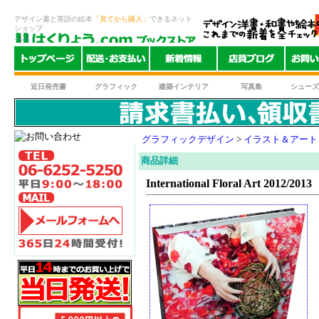
デザイン書と英語の絵本
「見てから購入」
できるネット
ショップ
近日発売書
グラフィック
建築インテリア
写真集
シューズ
グラフィックデザイン
>
イラスト＆アート
商品詳細
International Floral Art 2012/2013