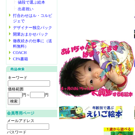
値段で選ぶ絵本
出産祝い
打合わせはル・コルビ
ジェで
デザイナー独立パック
開業おまかせパック
徹夜続きの仕事に（送
料無料）
COACH
CPA書籍
キーワード
価格範囲
円～
円
会員専用ページ
メールアドレス
パスワード