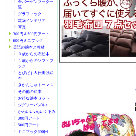
全バーゲンブック一
覧
グラフィック
建築インテリア
写真
300円＆500円アート
600円ミニブック
英語の絵本と教材
０歳からの布絵本
１歳からのソフトブ
ック
とびだす＆仕掛け絵
本
きかんしゃトーマス
その他の絵本
お得な絵本セット
ジグソーパズル♪
かわいい♪ぬいぐるみ
300円アート
500円アート
ミニブック600円