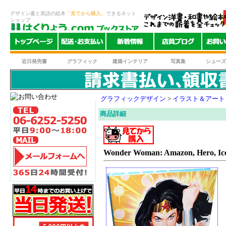
デザイン書と英語の絵本
「見てから購入」
できるネット
ショップ
近日発売書
グラフィック
建築インテリア
写真集
シューズ
グラフィックデザイン
>
イラスト＆アート
商品詳細
Wonder Woman: Amazon, Hero, Ic