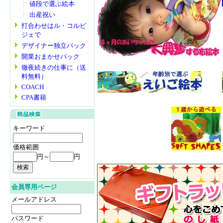
値段で選ぶ絵本
出産祝い
打合わせはル・コルビ
ジェで
デザイナー独立パック
開業おまかせパック
徹夜続きの仕事に（送
料無料）
COACH
CPA書籍
キーワード
価格範囲
円～
円
会員専用ページ
メールアドレス
パスワード