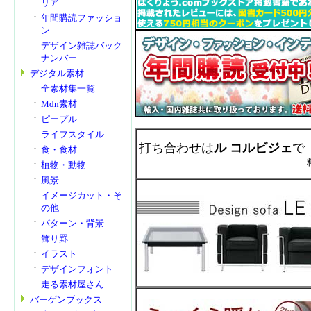
リア
年間購読ファッショ
ン
デザイン雑誌バック
ナンバー
デジタル素材
全素材集一覧
Mdn素材
ピープル
ライフスタイル
打ち合わせは
ル コルビジェ
で
食・食材
植物・動物
風景
イメージカット・そ
の他
パターン・背景
飾り罫
イラスト
デザインフォント
走る素材屋さん
バーゲンブックス