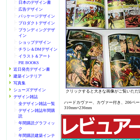
日本のデザイン書
広告デザイン
パッケージデザイン
プロダクトデザイン
ブランディングデザ
イン
ショップデザイン
チラシ＆DMデザイン
イラスト＆アート
PIE BOOKS
近日発売デザイン書
建築インテリア
写真集
シューズデザイン
クリックすると大きな画像がご覧いただ
デザイン雑誌
ハードカヴァー、カヴァー付き、206ペー
全デザイン雑誌一覧
310mm×236mm
デザイン雑誌年間購
読
年間購読グラフィッ
ク
年間購読建築インテ