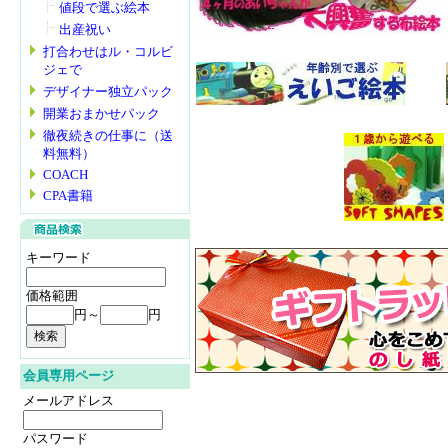
値段で選ぶ絵本
出産祝い
打合わせはル・コルビ
ジェで
デザイナー独立パック
開業おまかせパック
徹夜続きの仕事に（送
料無料）
COACH
CPA書籍
キーワード
価格範囲
円～
円
会員専用ページ
メールアドレス
パスワード