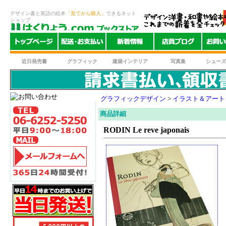
デザイン書と英語の絵本
「見てから購入」
できるネット
ショップ
近日発売書
グラフィック
建築インテリア
写真集
シューズ
グラフィックデザイン
>
イラスト＆アート
商品詳細
RODIN Le reve japonais