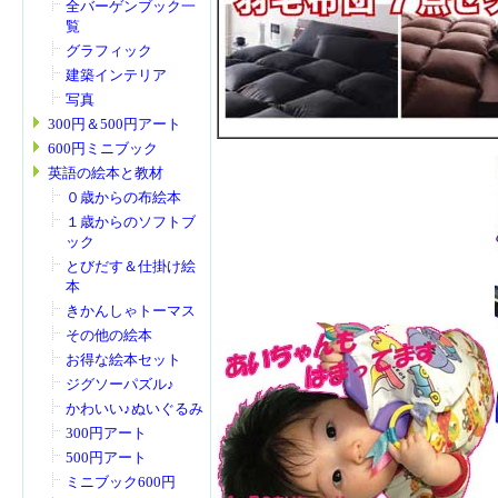
全バーゲンブック一
覧
グラフィック
建築インテリア
写真
300円＆500円アート
600円ミニブック
英語の絵本と教材
０歳からの布絵本
１歳からのソフトブ
ック
とびだす＆仕掛け絵
本
きかんしゃトーマス
その他の絵本
お得な絵本セット
ジグソーパズル♪
かわいい♪ぬいぐるみ
300円アート
500円アート
ミニブック600円