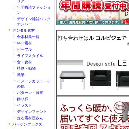
リア
年間購読ファッショ
ン
デザイン雑誌バック
ナンバー
デジタル素材
全素材集一覧
打ち合わせは
ル コルビジェ
で
Mdn素材
ピープル
ライフスタイル
食・食材
植物・動物
風景
イメージカット・そ
の他
パターン・背景
飾り罫
イラスト
デザインフォント
走る素材屋さん
バーゲンブックス