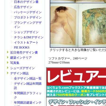
日本のデザイン書
広告デザイン
パッケージデザイン
プロダクトデザイン
ブランディングデザ
イン
ショップデザイン
チラシ＆DMデザイン
イラスト＆アート
PIE BOOKS
クリックすると大きな画像がご覧いただ
近日発売デザイン書
建築インテリア
ソフトカヴァー、240ページ
276mm×210mm
写真集
シューズデザイン
デザイン雑誌
全デザイン雑誌一覧
デザイン雑誌年間購
読
年間購読グラフィッ
ク
年間購読建築インテ