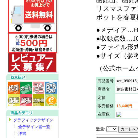
リスマスファ
ポットを春夏
●メディア…Hyb
●収録点数…1
●ファイル形式…
●サイズ（参考値）…
（公式ホーム
商品番号
sce_090915
商品名
創造素材日
定価
販売価格
13,440円
在庫数
グラフィックデザイン
全デザイン書一覧
数量:
洋書