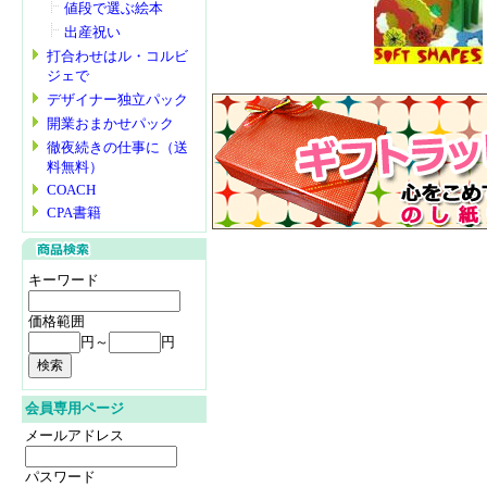
値段で選ぶ絵本
出産祝い
打合わせはル・コルビ
ジェで
デザイナー独立パック
開業おまかせパック
徹夜続きの仕事に（送
料無料）
COACH
CPA書籍
キーワード
価格範囲
円～
円
会員専用ページ
メールアドレス
パスワード