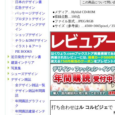
日本のデザイン書
広告デザイン
●メディア…Hyblid CD-ROM
パッケージデザイン
●収録点数…100点
プロダクトデザイン
●ファイル形式…JPEG/RGB
ブランディングデザ
●サイズ（参考値）…4500×3665pixel／350d
イン
ショップデザイン
チラシ＆DMデザイン
イラスト＆アート
PIE BOOKS
近日発売デザイン書
建築インテリア
写真集
シューズデザイン
デザイン雑誌
全デザイン雑誌一覧
デザイン雑誌年間購
読
年間購読グラフィッ
ク
打ち合わせは
ル コルビジェ
で
年間購読建築インテ