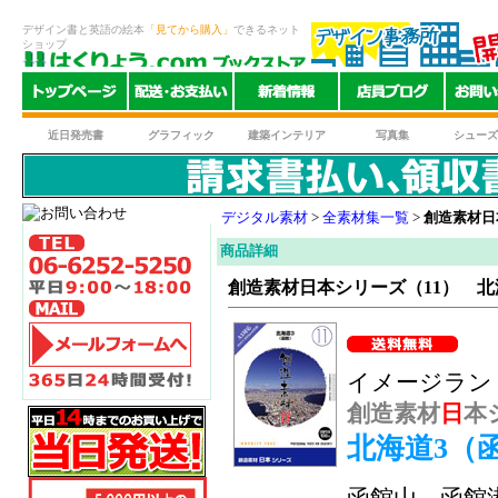
デザイン書と英語の絵本
「見てから購入」
できるネット
ショップ
近日発売書
グラフィック
建築インテリア
写真集
シューズ
デジタル素材
>
全素材集一覧
>
創造素材日
商品詳細
創造素材日本シリーズ（11） 北
イメージラン
創造素材
日
本
北海道3（
函館山、函館