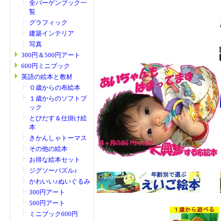
全バーゲンブック一
覧
グラフィック
建築インテリア
写真
300円＆500円アート
600円ミニブック
英語の絵本と教材
０歳からの布絵本
１歳からのソフトブ
ック
とびだす＆仕掛け絵
本
きかんしゃトーマス
その他の絵本
お得な絵本セット
ジグソーパズル♪
かわいい♪ぬいぐるみ
300円アート
500円アート
ミニブック600円