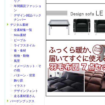
リア
年間購読ファッショ
ン
デザイン雑誌バック
ナンバー
デジタル素材
全素材集一覧
Mdn素材
ピープル
ライフスタイル
食・食材
植物・動物
風景
イメージカット・そ
の他
パターン・背景
飾り罫
イラスト
デザインフォント
走る素材屋さん
バーゲンブックス