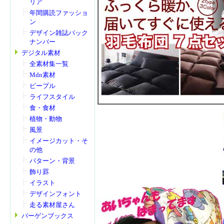
リア
年間購読ファッショ
ン
デザイン雑誌バック
ナンバー
デジタル素材
全素材集一覧
Mdn素材
ピープル
ライフスタイル
食・食材
植物・動物
風景
イメージカット・そ
の他
パターン・背景
飾り罫
イラスト
デザインフォント
走る素材屋さん
バーゲンブックス