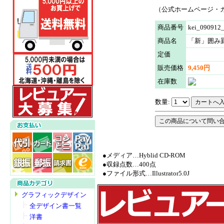
（公式ホームページ・
商品番号
kei_090912
商品名
「新」囲み
定価
販売価格
9,450円
在庫数
数量:
●メディア…Hyblid CD-ROM
●収録点数…400点
●ファイル形式…Illustrator5.0J
グラフィックデザイン
全デザイン書一覧
洋書