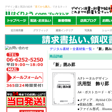
デザイン書と英語の絵本
「見てから購入」
できるネット
ショップ
近日発売書
グラフィック
建築インテリア
写真集
シューズ
デジタル素材
>
全素材集一覧
>
「新」囲み
商品詳細
「新」囲み罫
A.Pトータルデザイン
汎用型 飾り罫
A4・ポストカード・ギ
●メディア…Hyblid CD
●収録点数…400点
●ファイル形式…Illustrato