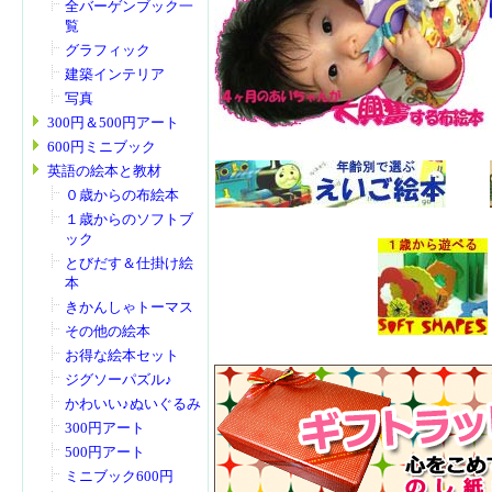
全バーゲンブック一
覧
グラフィック
建築インテリア
写真
300円＆500円アート
600円ミニブック
英語の絵本と教材
０歳からの布絵本
１歳からのソフトブ
ック
とびだす＆仕掛け絵
本
きかんしゃトーマス
その他の絵本
お得な絵本セット
ジグソーパズル♪
かわいい♪ぬいぐるみ
300円アート
500円アート
ミニブック600円