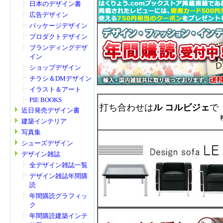
日本のデザイン書
広告デザイン
パッケージデザイン
プロダクトデザイン
ブランディングデザ
イン
ショップデザイン
チラシ＆DMデザイン
イラスト＆アート
PIE BOOKS
打ち合わせは
ル コルビジェ
で
近日発売デザイン書
建築インテリア
写真集
シューズデザイン
デザイン雑誌
全デザイン雑誌一覧
デザイン雑誌年間購
読
年間購読グラフィッ
ク
年間購読建築インテ