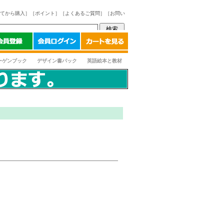
てから購入］
［ポイント］
［よくあるご質問］
［お問い
ーゲンブック
デザイン書パック
英語絵本と教材