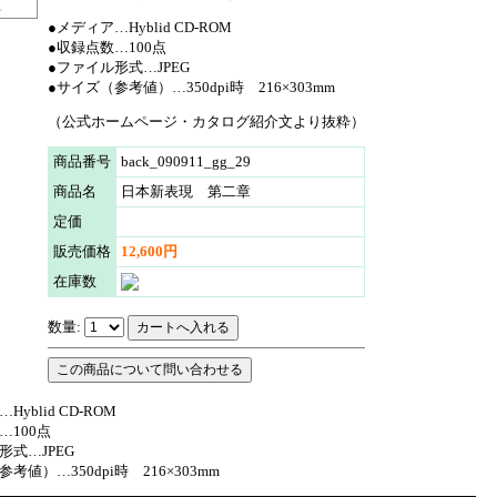
●メディア…Hyblid CD-ROM
●収録点数…100点
●ファイル形式…JPEG
●サイズ（参考値）…350dpi時 216×303mm
（公式ホームページ・カタログ紹介文より抜粋）
商品番号
back_090911_gg_29
商品名
日本新表現 第二章
定価
販売価格
12,600円
在庫数
数量:
Hyblid CD-ROM
…100点
形式…JPEG
考値）…350dpi時 216×303mm