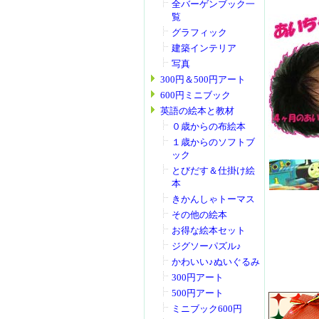
全バーゲンブック一
覧
グラフィック
建築インテリア
写真
300円＆500円アート
600円ミニブック
英語の絵本と教材
０歳からの布絵本
１歳からのソフトブ
ック
とびだす＆仕掛け絵
本
きかんしゃトーマス
その他の絵本
お得な絵本セット
ジグソーパズル♪
かわいい♪ぬいぐるみ
300円アート
500円アート
ミニブック600円