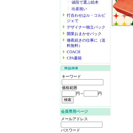
値段で選ぶ絵本
出産祝い
打合わせはル・コルビ
ジェで
デザイナー独立パック
開業おまかせパック
徹夜続きの仕事に（送
料無料）
COACH
CPA書籍
キーワード
価格範囲
円～
円
会員専用ページ
メールアドレス
パスワード