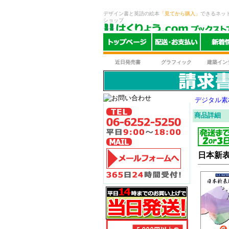
デザイン書と英語の絵本
「見てから購入」
できるネッ
ショップ
近日発売書
グラフィック
建築イン
デジタル素
商品詳細
日本新