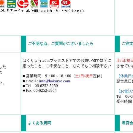
ご不明な点、ご質問がございましたら
ご注文
土/日/祝
はくりょう.comブックストアでのお買い物で疑問に
させてい
思ったこと、ご不安なこと、なんでもご相談下さい
した
の
【休業日
■ 営業時間 9：00～18：00
（
土/日/祝日
定休）
■ e-mail :
info
@hakuryo.com
翌営業日
い。
■ Tel 06-6252-5250
■ Fax 06-6252-5964
【お電話
Tel 06-6
受付時間：
よくある質問
運営