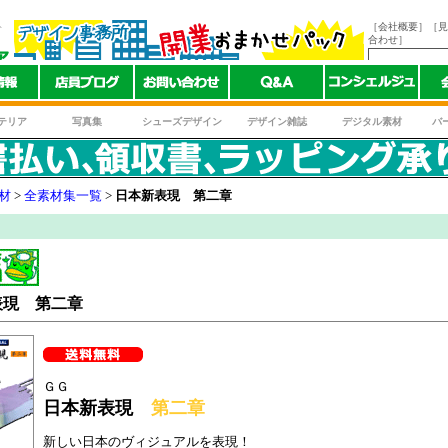
ト
［会社概要］
［見
合わせ］
テリア
写真集
シューズデザイン
デザイン雑誌
デジタル素材
バ
材
>
全素材集一覧
>
日本新表現 第二章
表現 第二章
ＧＧ
日本新表現
第二章
新しい日本のヴィジュアルを表現！