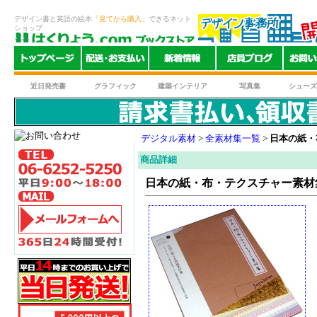
デザイン書と英語の絵本
「見てから購入」
できるネット
ショップ
近日発売書
グラフィック
建築インテリア
写真集
シューズ
デジタル素材
>
全素材集一覧
>
日本の紙・
商品詳細
日本の紙・布・テクスチャー素材