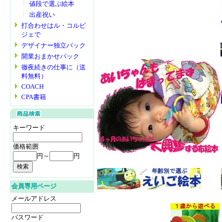
値段で選ぶ絵本
出産祝い
打合わせはル・コルビ
ジェで
デザイナー独立パック
開業おまかせパック
徹夜続きの仕事に（送
料無料）
COACH
CPA書籍
キーワード
価格範囲
円～
円
会員専用ページ
メールアドレス
パスワード