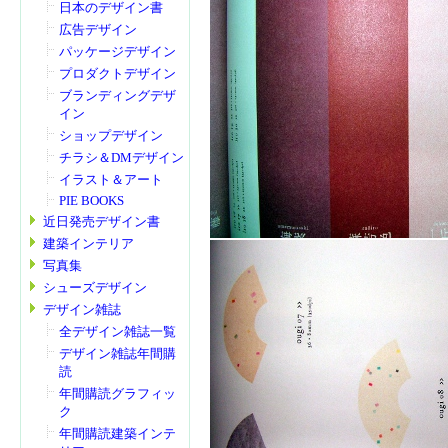
日本のデザイン書
広告デザイン
パッケージデザイン
プロダクトデザイン
ブランディングデザ
イン
ショップデザイン
チラシ＆DMデザイン
イラスト＆アート
PIE BOOKS
近日発売デザイン書
建築インテリア
写真集
シューズデザイン
デザイン雑誌
全デザイン雑誌一覧
デザイン雑誌年間購
読
年間購読グラフィッ
ク
年間購読建築インテ