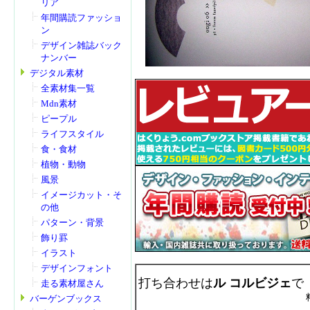
リア
年間購読ファッショ
ン
デザイン雑誌バック
ナンバー
デジタル素材
全素材集一覧
Mdn素材
ピープル
ライフスタイル
食・食材
植物・動物
風景
イメージカット・そ
の他
パターン・背景
飾り罫
イラスト
デザインフォント
打ち合わせは
ル コルビジェ
で
走る素材屋さん
バーゲンブックス