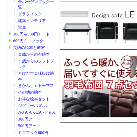
全バーゲンブック一
覧
グラフィック
建築インテリア
写真
300円＆500円アート
600円ミニブック
英語の絵本と教材
０歳からの布絵本
１歳からのソフトブ
ック
とびだす＆仕掛け絵
本
きかんしゃトーマス
その他の絵本
お得な絵本セット
ジグソーパズル♪
かわいい♪ぬいぐるみ
300円アート
500円アート
ミニブック600円