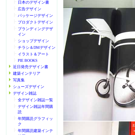
日本のデザイン書
広告デザイン
パッケージデザイン
プロダクトデザイン
ブランディングデザ
イン
ショップデザイン
チラシ＆DMデザイン
イラスト＆アート
PIE BOOKS
近日発売デザイン書
建築インテリア
写真集
シューズデザイン
デザイン雑誌
全デザイン雑誌一覧
デザイン雑誌年間購
読
年間購読グラフィッ
ク
年間購読建築インテ