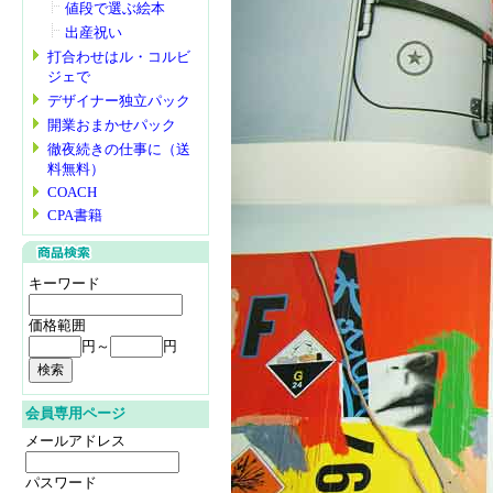
値段で選ぶ絵本
出産祝い
打合わせはル・コルビ
ジェで
デザイナー独立パック
開業おまかせパック
徹夜続きの仕事に（送
料無料）
COACH
CPA書籍
キーワード
価格範囲
円～
円
会員専用ページ
メールアドレス
パスワード