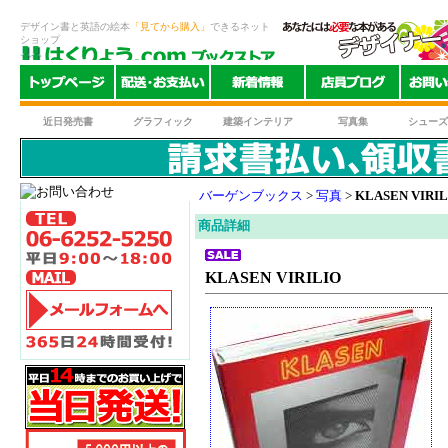
デザイン書と英語の絵本
「見てから購入」
できるネット
ショップ
近日発売書
グラフィック
建築インテリア
写真集
シューズ
バーゲンブックス
>
写真
>
KLASEN VIRIL
商品詳細
KLASEN VIRILIO