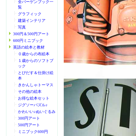
全バーゲンブック一
覧
グラフィック
建築インテリア
写真
300円＆500円アート
600円ミニブック
英語の絵本と教材
０歳からの布絵本
１歳からのソフトブ
ック
とびだす＆仕掛け絵
本
きかんしゃトーマス
その他の絵本
お得な絵本セット
ジグソーパズル♪
かわいい♪ぬいぐるみ
300円アート
500円アート
ミニブック600円